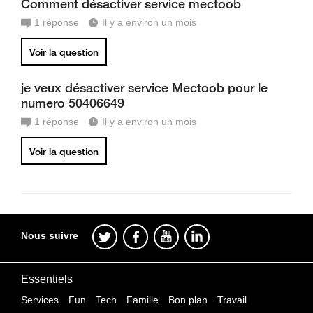
Comment désactiver service mectoob
1
réponse
Il y a environ un mois
Voir la question
je veux désactiver service Mectoob pour le
numero 50406649
1
réponse
Il y a environ un mois
Voir la question
Nous suivre
Essentiels
Services
Fun
Tech
Famille
Bon plan
Travail