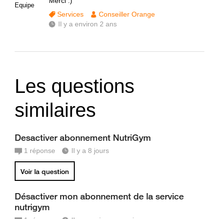
Merci :)
Equipe
Services
Conseiller Orange
Il y a environ 2 ans
Les questions
similaires
Desactiver abonnement NutriGym
1
réponse
Il y a 8 jours
Voir la question
Désactiver mon abonnement de la service
nutrigym