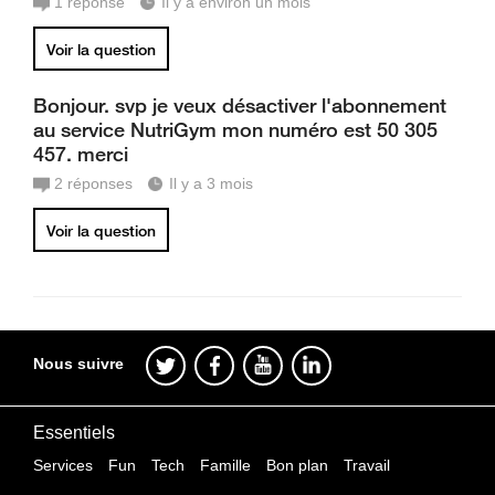
1
réponse
Il y a environ un mois
Voir la question
Bonjour. svp je veux désactiver l'abonnement
au service NutriGym mon numéro est 50 305
457. merci
2
réponses
Il y a 3 mois
Voir la question
Nous suivre
Essentiels
Services
Fun
Tech
Famille
Bon plan
Travail