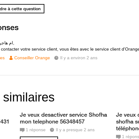
re à cette question
onses
Bonjour ام هاجر,
contacter votre service client, vous êtes avec le service client d'Orang
ces
Conseiller Orange
Il y a environ 2 ans
 similaires
Je veux desactiver service Shofha
Je veux d
7431
mon telephone 56348457
shofha 
télépho
1
réponse
Il y a presque 2 ans
1
répon