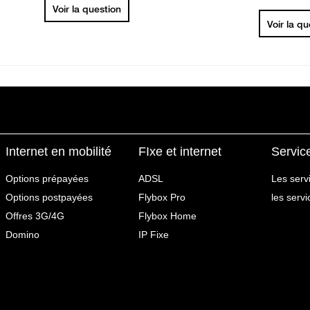
Voir la question
Voir la q
Internet en mobilité
FIxe et internet
Servic
Options prépayées
ADSL
Les serv
Options postpayées
Flybox Pro
les serv
Offres 3G/4G
Flybox Home
Domino
IP Fixe