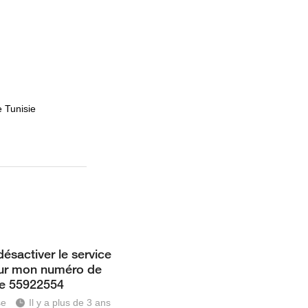
e Tunisie
ésactiver le service
sur mon numéro de
ne 55922554
se
Il y a plus de 3 ans