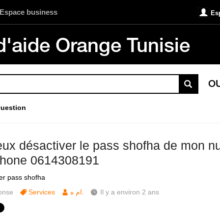
Espace business
Es
d'aide Orange Tunisie
O
uestion
eux désactiver le pass shofha de mon n
phone 0614308191
er pass shofha
onse
Services
ام ه.
Il y a environ 2 ans