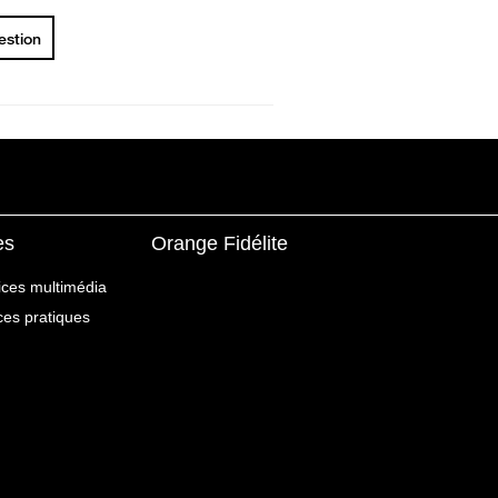
uestion
es
Orange Fidélite
ices multimédia
ices pratiques