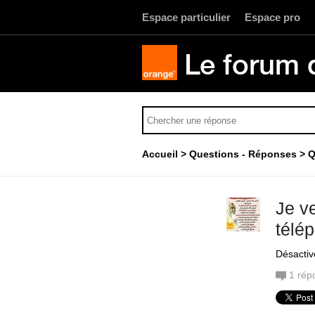
Espace particulier
Espace pro
Le forum 
Accueil
Questions - Réponses
Q
Je v
télé
Désactiv
1
rép