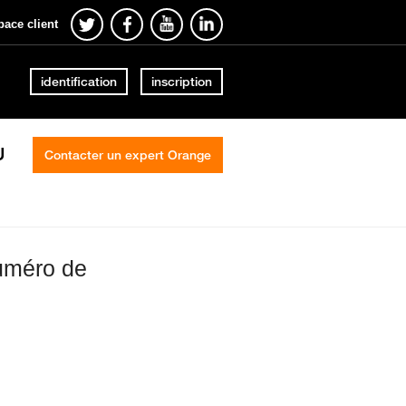
pace client
identification
inscription
U
Contacter un expert Orange
uméro de