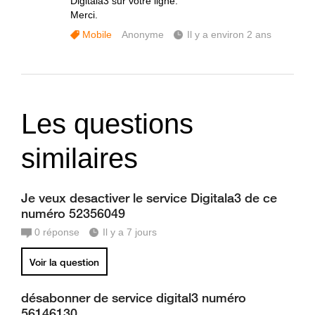
Digitala3 sur votre ligne.
Merci.
Mobile
Anonyme
Il y a environ 2 ans
Les questions
similaires
Je veux desactiver le service Digitala3 de ce
numéro 52356049
0
réponse
Il y a 7 jours
Voir la question
désabonner de service digital3 numéro
56146130