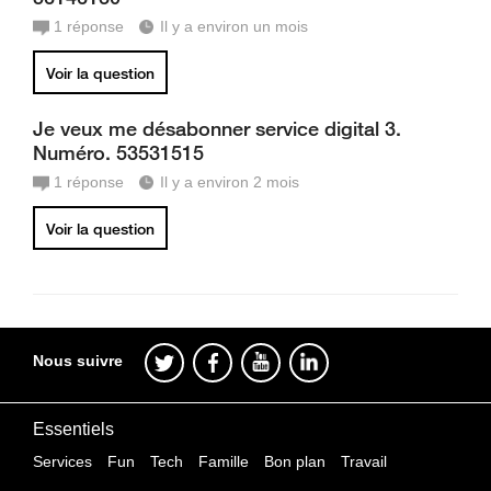
1
réponse
Il y a environ un mois
Voir la question
Je veux me désabonner service digital 3.
Numéro. 53531515
1
réponse
Il y a environ 2 mois
Voir la question
Nous suivre
Essentiels
Services
Fun
Tech
Famille
Bon plan
Travail