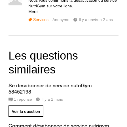
Nous vous confirmons la désactivation du service
NutriGym sur votre ligne.
Merci.
Services
Anonyme
Il y a environ 2 ans
Les questions
similaires
Se desabonner de service nutriGym
58452198
1
réponse
Il y a 2 mois
Voir la question
Comment désabonnee de service nutrigym