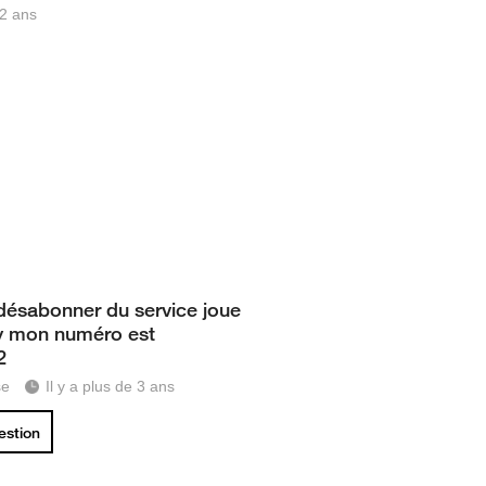
 2 ans
désabonner du service joue
ly mon numéro est
2
se
Il y a plus de 3 ans
uestion