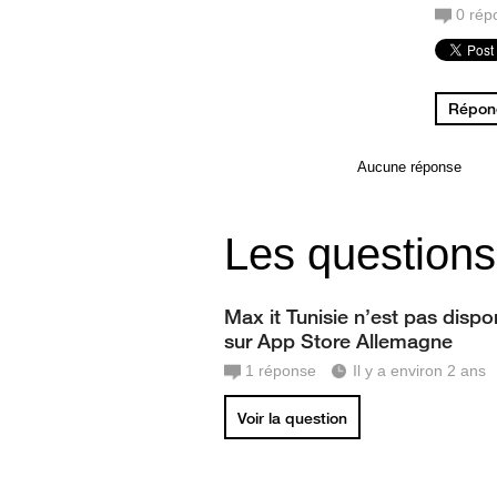
0
rép
Répond
Aucune réponse
Les questions
Max it Tunisie n’est pas dispo
sur App Store Allemagne
1
réponse
Il y a environ 2 ans
Voir la question