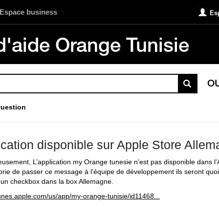
Espace business
Es
d'aide Orange Tunisie
O
uestion
ication disponible sur Apple Store Alle
usement, L’application my Orange tunesie n’est pas disponible dans l
prie de passer ce message à l’équipe de développement ils seront quoi fa
r un checkbox dans la box Allemagne.
itunes.apple.com/us/app/my-orange-tunisie/id11468...