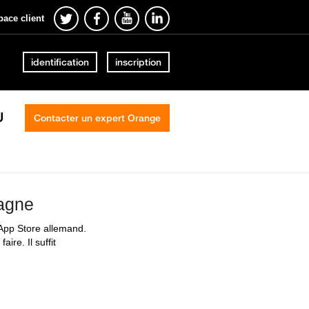
pace client
identification
inscription
U
Contacter un expert Orange
magne
’App Store allemand.
ire. Il suffit