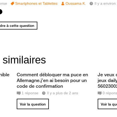
onse
Smartphones et Tablettes
Oussama K.
Il y a environ
re à cette question
 similaires
nible
Comment débloquer ma puce en
Je veux 
Allemagne.j’en ai besoin pour un
jeux dai
code de confirmation
5602300
1
réponse
Il y a plus de 2 ans
0
répon
Voir la question
Voir la q