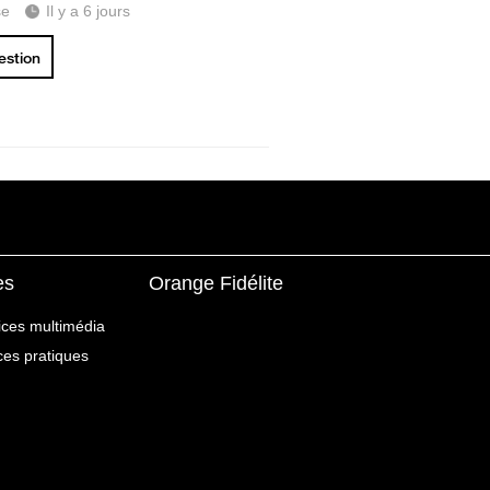
se
Il y a 6 jours
uestion
es
Orange Fidélite
ices multimédia
ices pratiques