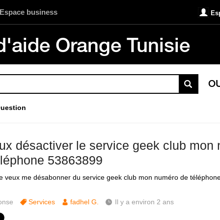
Espace business
Es
d'aide Orange Tunisie
O
uestion
eux désactiver le service geek club mon
éléphone 53863899
je veux me désabonner du service geek club mon numéro de téléphon
onse
Services
fadhel G.
Il y a environ 2 ans