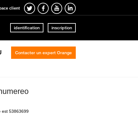
pace client
identification
inscription
U
Contacter un expert Orange
 numereo
e est 53863699