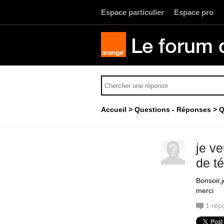
Espace particulier
Espace pro
Le forum 
Accueil
Questions - Réponses
Q
je v
de t
Bonsoir,
merci
1
rép