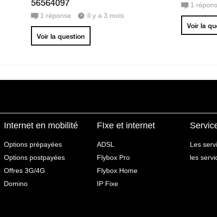
56564097
1
répon
1
réponse
Il y a 3 mois
Voir la q
Voir la question
Internet en mobilité
FIxe et internet
Servic
Options prépayées
ADSL
Les serv
Options postpayées
Flybox Pro
les serv
Offres 3G/4G
Flybox Home
Domino
IP Fixe