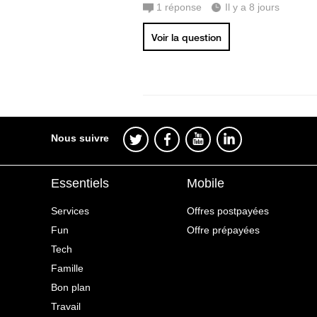
1
réponse
Il y a 8 jours
Voir la question
Nous suivre
Essentiels
Mobile
Services
Offres postpayées
Fun
Offre prépayées
Tech
Famille
Bon plan
Travail