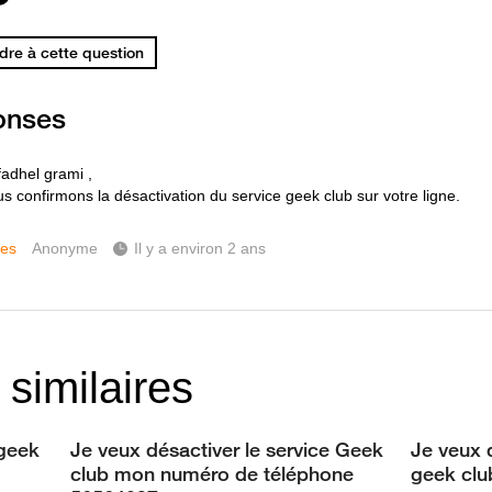
re à cette question
onses
fadhel grami ,
s confirmons la désactivation du service geek club sur votre ligne.
ces
Anonyme
Il y a environ 2 ans
 similaires
 geek
Je veux désactiver le service Geek
Je veux 
club mon numéro de téléphone
geek cl