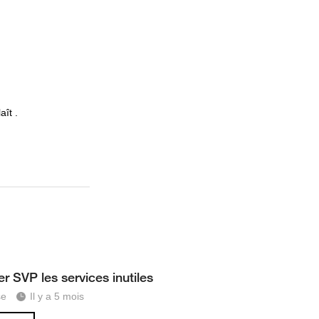
aît .
r SVP les services inutiles
se
Il y a 5 mois