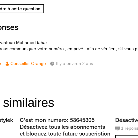
re à cette question
onses
zaafouri Mohamed tahar ,
nous communiquer votre numéro , en privé , afin de vérifier , s'il vous pl
e
Conseiller Orange
Il y a environ 2 ans
 similaires
stylek
C'est mon numero: 53645305
Désactive
Désactivez tous les abonnements
1
répon
et bloquez toute future souscription