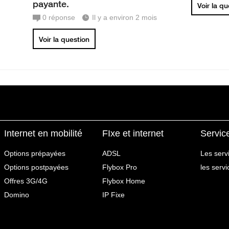
payante.
Voir la q
0
réponse
Il y a environ 2 mois
Voir la question
Internet en mobilité
FIxe et internet
Servic
Options prépayées
ADSL
Les serv
Options postpayées
Flybox Pro
les serv
Offres 3G/4G
Flybox Home
Domino
IP Fixe