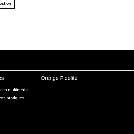
uestion
es
Orange Fidélite
ices multimédia
ices pratiques