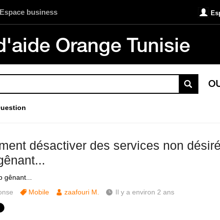
Espace business
Es
d'aide Orange Tunisie
O
uestion
ent désactiver des services non désiré 
gênant...
p gênant...
onse
Mobile
zaafouri M.
Il y a environ 2 ans