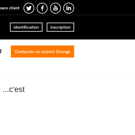
pace client
identification
inscription
U
Contacter un expert Orange
...c'est