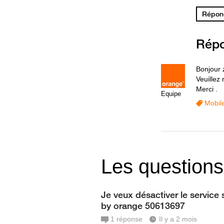
Répond
Rép
Bonjour 
Veuillez 
Merci .
Equipe
Mobil
Les questions
Je veux désactiver le service 
by orange 50613697
1
réponse
Il y a 2 mois