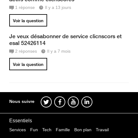
1
réponse
Il y a 13 jours
Voir la question
Je veux désabonner de service clicnscors et
esal 52426114
2
réponses
Il y a 7 mois
Voir la question
Nous suivre
Essentiels
Services
Fun
Tech
Famille
Bon plan
Travail