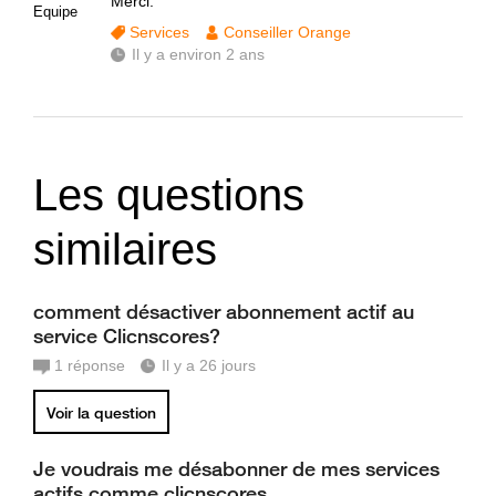
Merci.
Equipe
Services
Conseiller Orange
Il y a environ 2 ans
Les questions
similaires
comment désactiver abonnement actif au
service Clicnscores?
1
réponse
Il y a 26 jours
Voir la question
Je voudrais me désabonner de mes services
actifs comme clicnscores