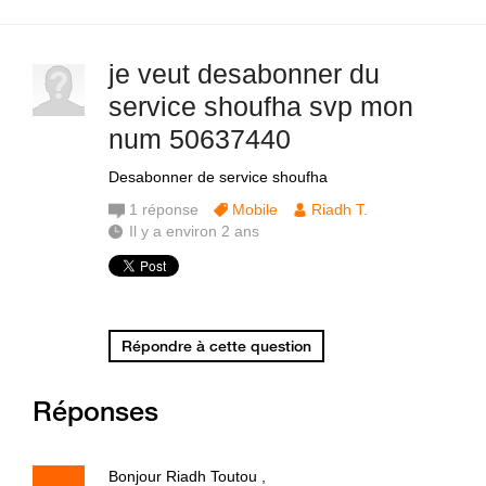
je veut desabonner du
service shoufha svp mon
num 50637440
Desabonner de service shoufha
1
réponse
Mobile
Riadh T.
Il y a environ 2 ans
Répondre à cette question
Réponses
Bonjour Riadh Toutou ,