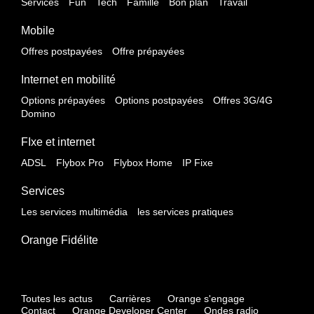
Services
Fun
Tech
Famille
Bon plan
Travail
Mobile
Offres postpayées
Offre prépayées
Internet en mobilité
Options prépayées
Options postpayées
Offres 3G/4G
Domino
FIxe et internet
ADSL
Flybox Pro
Flybox Home
IP Fixe
Services
Les services multimédia
les services pratiques
Orange Fidélite
Toutes les actus
Carrières
Orange s'engage
Contact
Orange Developer Center
Ondes radio