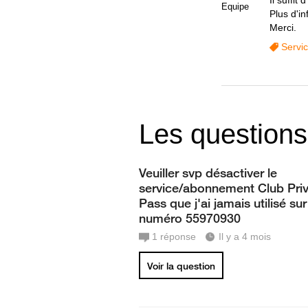
Il suffit
Equipe
Plus d'in
Merci.
Servi
Les questions
Veuiller svp désactiver le
service/abonnement Club Priv
Pass que j'ai jamais utilisé s
numéro 55970930
1
réponse
Il y a 4 mois
Voir la question