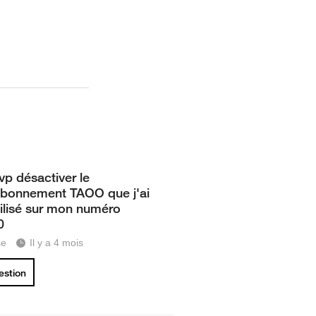
svp désactiver le
abonnement TAOO que j'ai
tilisé sur mon numéro
0
se
Il y a 4 mois
uestion