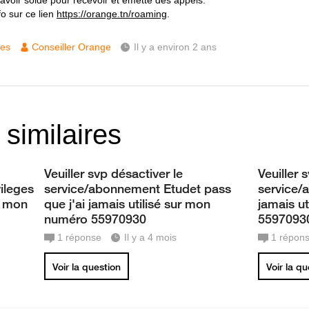
 d'avoir solde pour recevoir et émette des appels.
fo sur ce lien
https://orange.tn/roaming
.
ces
Conseiller Orange
Il y a environ 2 ans
 similaires
Veuiller svp désactiver le
Veuiller 
ileges
service/abonnement Etudet pass
service/
ur mon
que j'ai jamais utilisé sur mon
jamais u
numéro 55970930
5597093
1
réponse
Il y a 4 mois
1
répon
Voir la question
Voir la q