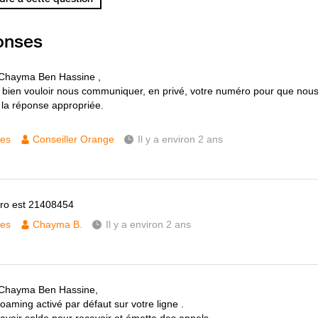
onses
 Chayma Ben Hassine ,
 bien vouloir nous communiquer, en privé, votre numéro pour que nous
 la réponse appropriée.
ces
Conseiller Orange
Il y a environ 2 ans
ro est 21408454
ces
Chayma B.
Il y a environ 2 ans
 Chayma Ben Hassine,
oaming activé par défaut sur votre ligne .