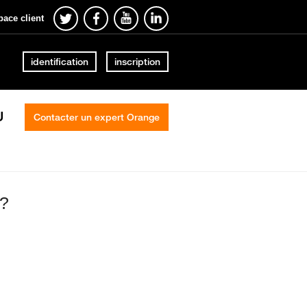
pace client
identification
inscription
U
Contacter un expert Orange
g?