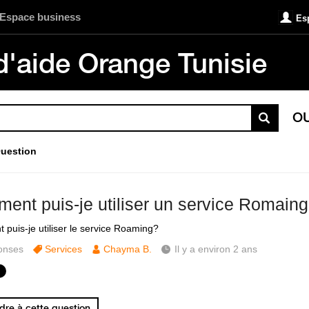
Espace business
Es
d'aide Orange Tunisie
O
uestion
ent puis-je utiliser un service Romain
puis-je utiliser le service Roaming?
onses
Services
Chayma B.
Il y a environ 2 ans
re à cette question