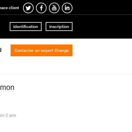
pace client
identification
inscription
U
Contacter un expert Orange
3 mon
ron 2 ans