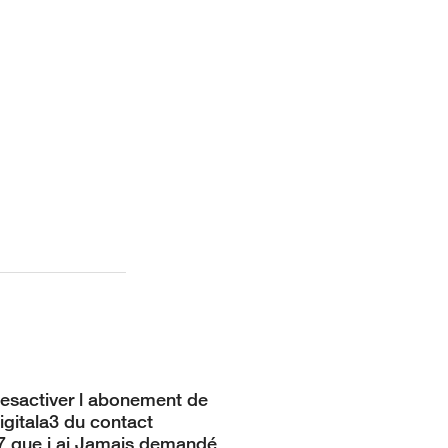
desactiver l abonement de
igitala3 du contact
 que j ai Jamais demandé