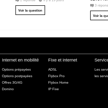
1
réponse
Il y a 19 jours
3
répon
Voir la question
Voir la q
Internet en mobilité
FIxe et internet
Servic
Options prépayées
ADSL
Les serv
Options postpayées
Flybox Pro
les serv
Offres 3G/4G
Flybox Home
Domino
IP Fixe