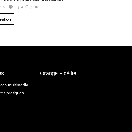
ses
Il y a 21 jours
uestion
es
Orange Fidélite
ices multimédia
ices pratiques