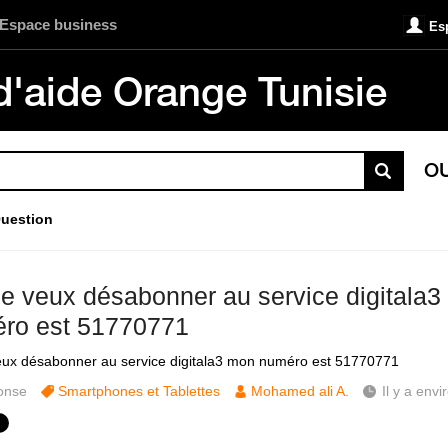
Espace business
Es
d'aide Orange Tunisie
O
uestion
je veux désabonner au service digitala
ro est 51770771
eux désabonner au service digitala3 mon numéro est 51770771
onse
Smartphones et Tablettes
Mohamed ali A.
Il y a envi