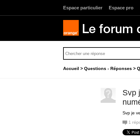
Espace particulier
Espace pro
Le forum 
Accueil
Questions - Réponses
Q
Svp 
numé
Svp je v
1
rép