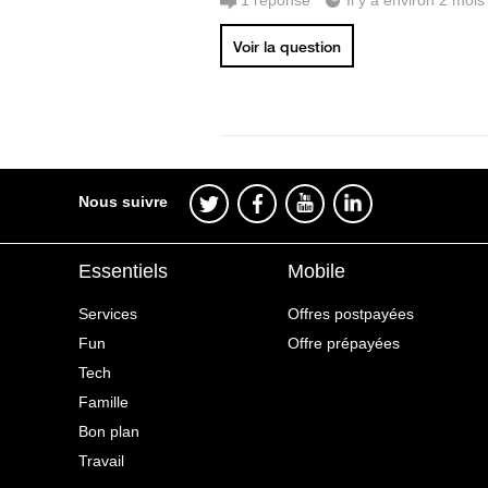
1
réponse
Il y a environ 2 mois
Voir la question
Nous suivre
Essentiels
Mobile
Services
Offres postpayées
Fun
Offre prépayées
Tech
Famille
Bon plan
Travail