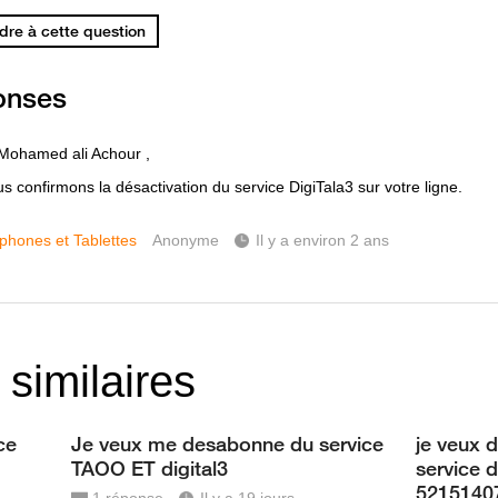
re à cette question
onses
Mohamed ali Achour ,
s confirmons la désactivation du service DigiTala3 sur votre ligne.
phones et Tablettes
Anonyme
Il y a environ 2 ans
 similaires
ce
Je veux me desabonne du service
je veux 
TAOO ET digital3
service d
52151407