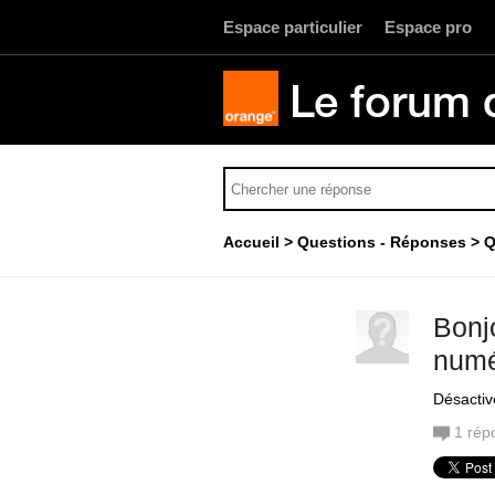
Espace particulier
Espace pro
Le forum 
Accueil
Questions - Réponses
Q
Bonjo
numé
Désactive
1
rép