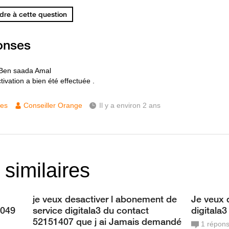
re à cette question
onses
 Ben saada Amal
ivation a bien été effectuée .
ces
Conseiller Orange
Il y a environ 2 ans
 similaires
je veux desactiver l abonement de
Je veux d
6049
service digitala3 du contact
digitala
52151407 que j ai Jamais demandé
1
répon