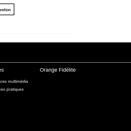
uestion
es
Orange Fidélite
ices multimédia
ices pratiques