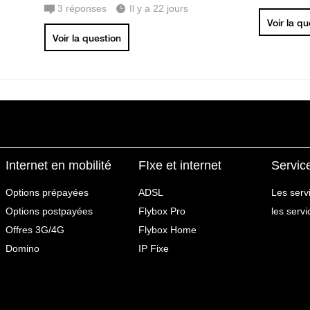
3
réponses
Il y a 22 jours
Voir la q
Voir la question
Internet en mobilité
FIxe et internet
Servic
Options prépayées
ADSL
Les serv
Options postpayées
Flybox Pro
les serv
Offres 3G/4G
Flybox Home
Domino
IP Fixe