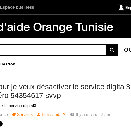
Espace business
Es
d'aide Orange Tunisie
O
uestion
ur je veux désactiver le service digital
ro 54354617 svvp
r le service digital3
onse
Services
Ben saada A.
Il y a environ 2 ans