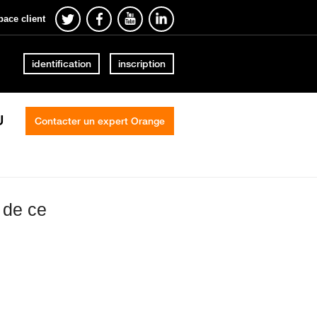
pace client
identification
inscription
U
Contacter un expert Orange
3 de ce