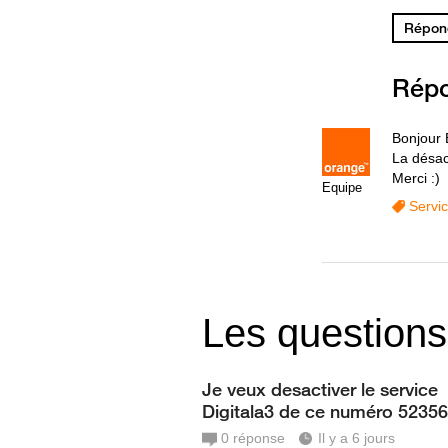
Répond
Rép
Bonjour
La désact
Merci :)
Equipe
Servi
Les questions
Je veux desactiver le service
Digitala3 de ce numéro 5235
0
réponse
Il y a 6 jours