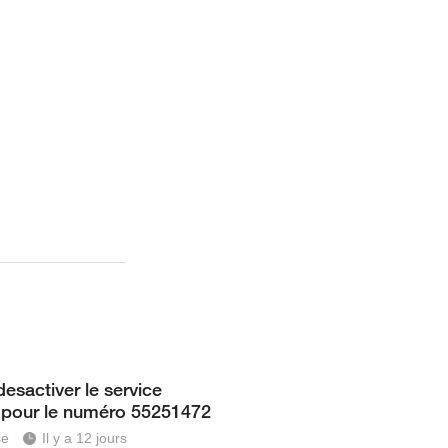
esactiver le service
3 pour le numéro 55251472
se
Il y a 12 jours