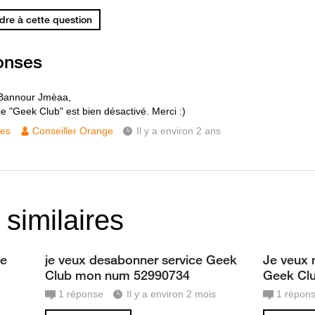
re à cette question
onses
 Bannour Jmèaa,
ce "Geek Club" est bien désactivé. Merci :)
ces
Conseiller Orange
Il y a environ 2 ans
 similaires
ce
je veux desabonner service Geek
Je veux 
Club mon num 52990734
Geek Cl
1
réponse
Il y a environ 2 mois
1
répon