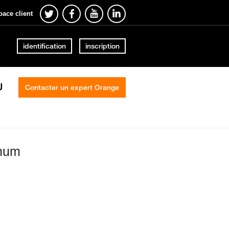
pace client
identification
inscription
U
Contacter un expert Orange
 num