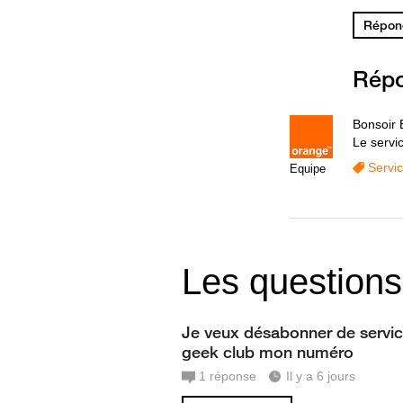
Répond
Rép
Bonsoir
Le servi
Servi
Equipe
Les questions
Je veux désabonner de servi
geek club mon numéro
1
réponse
Il y a 6 jours