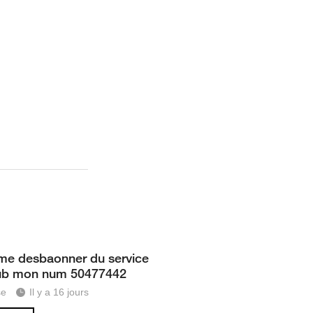
me desbaonner du service
ub mon num 50477442
se
Il y a 16 jours