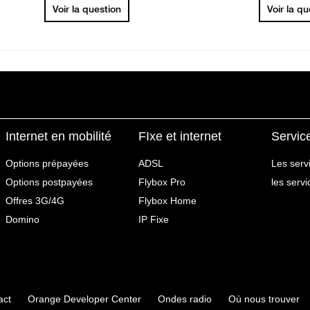
Voir la question
Voir la q
Internet en mobilité
FIxe et internet
Servic
Options prépayées
ADSL
Les serv
Options postpayées
Flybox Pro
les serv
Offres 3G/4G
Flybox Home
Domino
IP Fixe
act
Orange Developer Center
Ondes radio
Où nous trouver