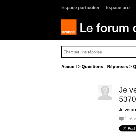
Espace particulier
Espace pro
Le forum 
Accueil
Questions - Réponses
Q
Je v
5370
Je veux
1
rép