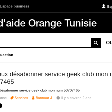
Espace business
Es
d'aide Orange Tunisie
O
uestion
eux désabonner service geek club mon
7465
 désabonner service geek club mon num 53707465
onse
Services
Bannour J.
Il y a environ 2 ans