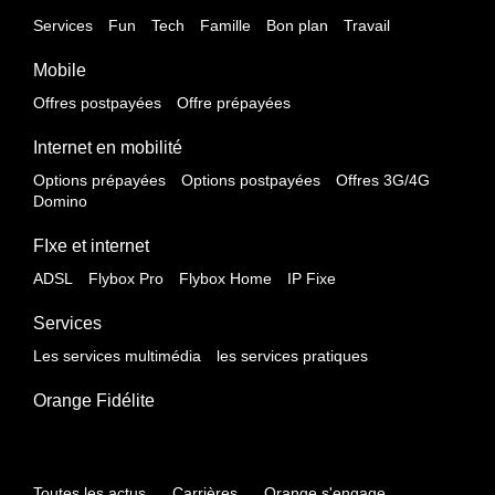
Services
Fun
Tech
Famille
Bon plan
Travail
Mobile
Offres postpayées
Offre prépayées
Internet en mobilité
Options prépayées
Options postpayées
Offres 3G/4G
Domino
FIxe et internet
ADSL
Flybox Pro
Flybox Home
IP Fixe
Services
Les services multimédia
les services pratiques
Orange Fidélite
Toutes les actus
Carrières
Orange s'engage