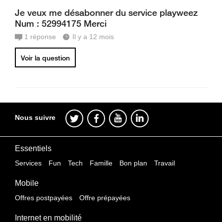
Je veux me désabonner du service playweez
Num : 52994175 Merci
1
réponse
Il y a 12 mois
Voir la question
Nous suivre
Essentiels
Services
Fun
Tech
Famille
Bon plan
Travail
Mobile
Offres postpayées
Offre prépayées
Internet en mobilité