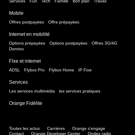
Services
Fun
Tech
Famille
Bon plan
Travail
Mobile
Offres postpayées
Offre prépayées
Internet en mobilité
Options prépayées
Options postpayées
Offres 3G/4G
Domino
FIxe et internet
ADSL
Flybox Pro
Flybox Home
IP Fixe
Services
Les services multimédia
les services pratiques
Orange Fidélite
Toutes les actus
Carrières
Orange s'engage
Contact
Orange Developer Center
Ondes radio