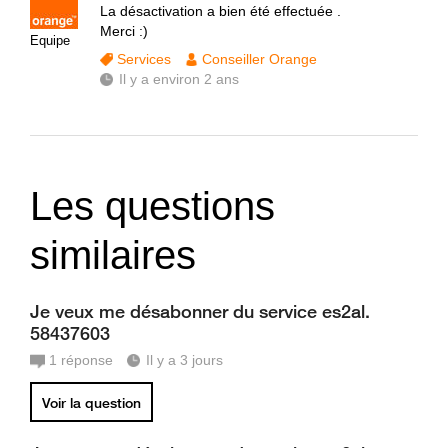
La désactivation a bien été effectuée .
Merci :)
Equipe
Services
Conseiller Orange
Il y a environ 2 ans
Les questions
similaires
Je veux me désabonner du service es2al.
58437603
1
réponse
Il y a 3 jours
Voir la question