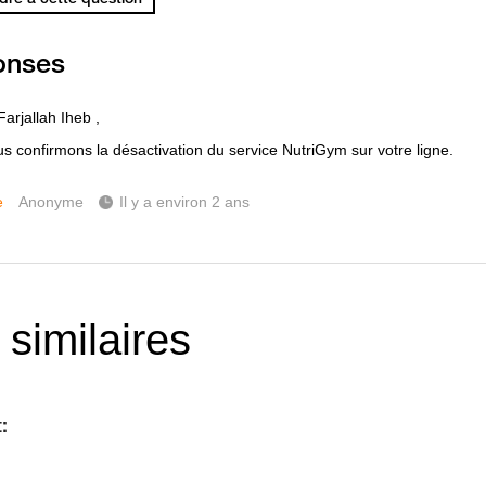
onses
arjallah Iheb ,
s confirmons la désactivation du service NutriGym sur votre ligne.
e
Anonyme
Il y a environ 2 ans
 similaires
: