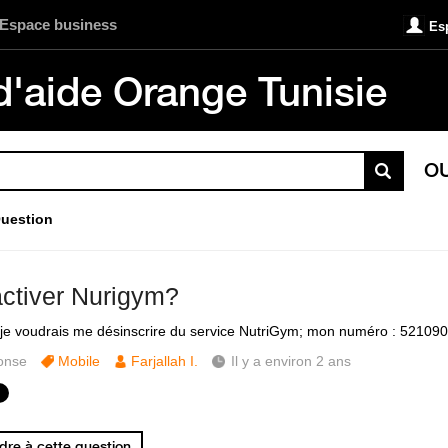
Espace business
Es
d'aide Orange Tunisie
O
uestion
ctiver Nurigym?
 je voudrais me désinscrire du service NutriGym; mon numéro : 52109
onse
Mobile
Farjallah I.
Il y a environ 2 ans
re à cette question