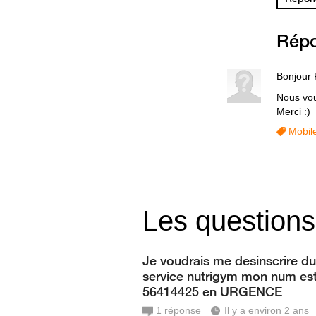
Rép
Bonjour F
Nous vou
Merci :)
Mobil
Les questions
Je voudrais me desinscrire du
service nutrigym mon num est
56414425 en URGENCE
1
réponse
Il y a environ 2 ans