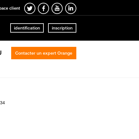
pace client
identification
inscription
U
Contacter un expert Orange
034