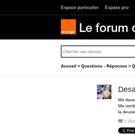
Espace particulier
Espace pro
Le forum 
Accueil
Questions - Réponses
Q
Desa
Me desab
Me rembo
la deuxie
1
rép