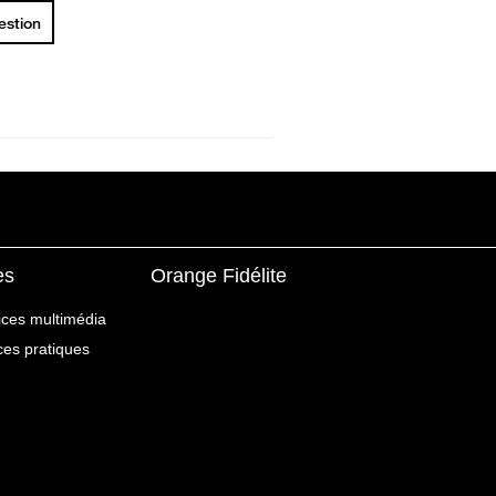
uestion
es
Orange Fidélite
ices multimédia
ices pratiques