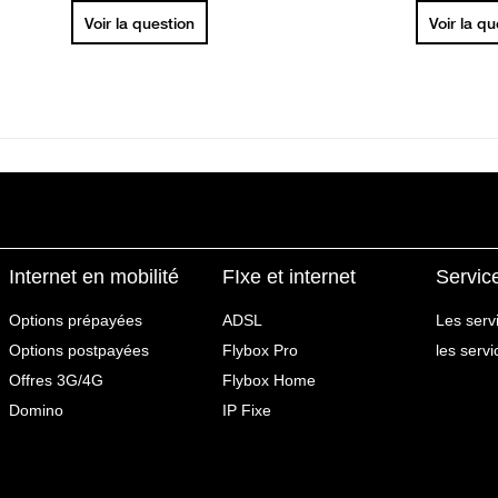
Voir la question
Voir la q
Internet en mobilité
FIxe et internet
Servic
Options prépayées
ADSL
Les serv
Options postpayées
Flybox Pro
les serv
Offres 3G/4G
Flybox Home
Domino
IP Fixe