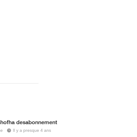
 shofha desabonnement
se
Il y a presque 4 ans