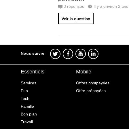
3
réponses
Il y a environ 2 ans
Voir la question
Nous suivre
Essentiels
Mobile
Services
Offres postpayées
Fun
Offre prépayées
Tech
Famille
Bon plan
Travail