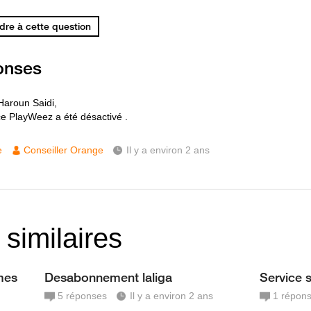
re à cette question
onses
Haroun Saidi,
ce PlayWeez a été désactivé .
e
Conseiller Orange
Il y a environ 2 ans
 similaires
mes
Desabonnement laliga
Service
5
réponses
Il y a environ 2 ans
1
répon