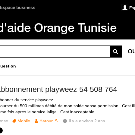
Espace business
Es
d'aide Orange Tunisie
O
uestion
bbonnement playweez 54 508 764
onner du service playweez .
urser du 500 millimes débité de mon solde sansa.permission . Cest ill
me fois apres le service laliga . Cest inacceptable
onse
Mobile
Haroun S.
Il y a environ 2 ans