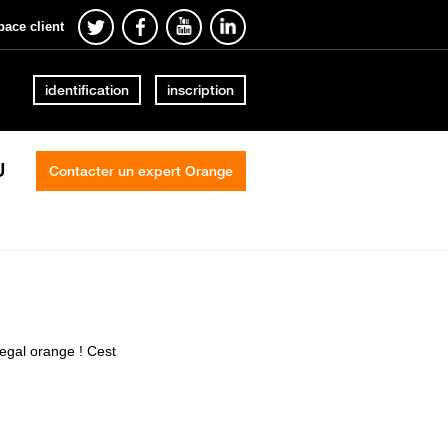
pace client
identification
inscription
U
Contacter un expert Orange
egal orange ! Cest