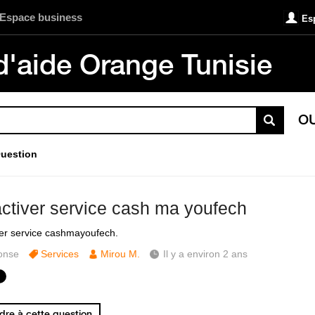
Espace business
Es
d'aide Orange Tunisie
O
uestion
ctiver service cash ma youfech
er service cashmayoufech.
onse
Services
Mirou M.
Il y a environ 2 ans
re à cette question