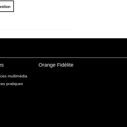
uestion
es
Orange Fidélite
ices multimédia
ices pratiques