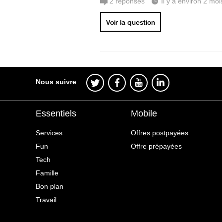
2
réponses
Il y a environ 2 moi
Voir la question
Nous suivre
Essentiels
Mobile
Services
Offres postpayées
Fun
Offre prépayées
Tech
Famille
Bon plan
Travail