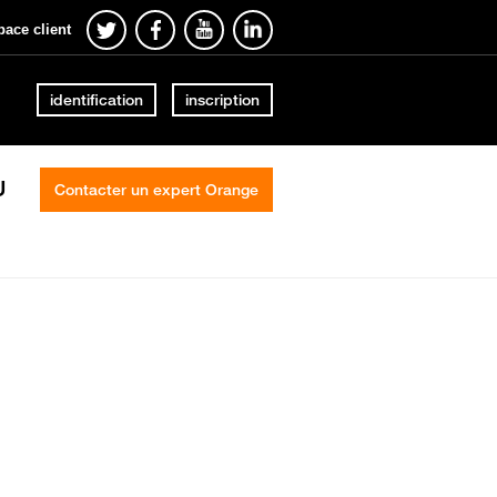
pace client
identification
inscription
U
Contacter un expert Orange