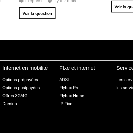
s
1
réponse
Il y a 2 mois
Voir la q
Voir la question
Internet en mobilité
FIxe et internet
Servic
Options prépayées
ADSL
Les serv
Options postpayées
Flybox Pro
les serv
Offres 3G/4G
Flybox Home
Domino
IP Fixe