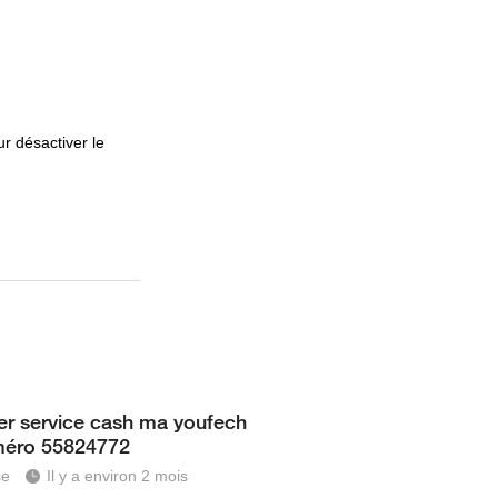
r désactiver le
er service cash ma youfech
méro 55824772
se
Il y a environ 2 mois