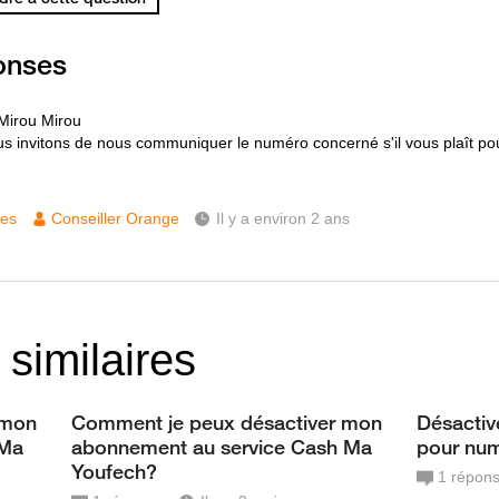
onses
Mirou Mirou
s invitons de nous communiquer le numéro concerné s'il vous plaît pou
ces
Conseiller Orange
Il y a environ 2 ans
 similaires
 mon
Comment je peux désactiver mon
Désactiv
 Ma
abonnement au service Cash Ma
pour nu
Youfech?
1
répon