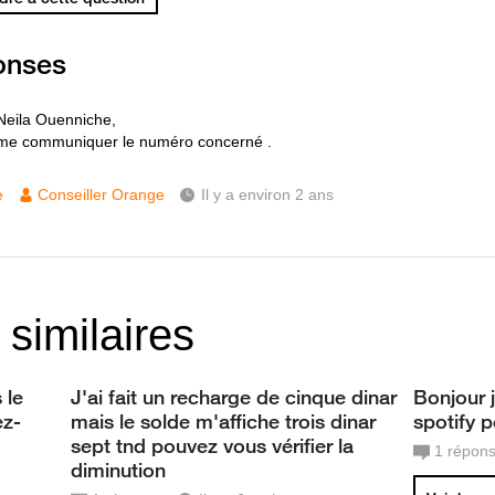
onses
Neila Ouenniche,
 me communiquer le numéro concerné .
e
Conseiller Orange
Il y a environ 2 ans
 similaires
 le
J'ai fait un recharge de cinque dinar
Bonjour j
ez-
mais le solde m'affiche trois dinar
spotify 
sept tnd pouvez vous vérifier la
1
répon
diminution