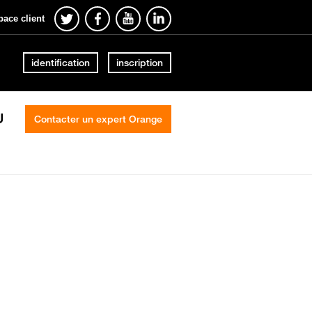
pace client
identification
inscription
U
Contacter un expert Orange