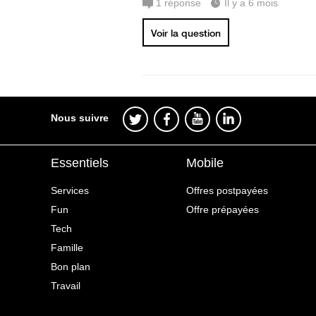
1
réponse
Il y a 6 mois
Voir la question
Nous suivre
Essentiels
Mobile
Services
Offres postpayées
Fun
Offre prépayées
Tech
Famille
Bon plan
Travail