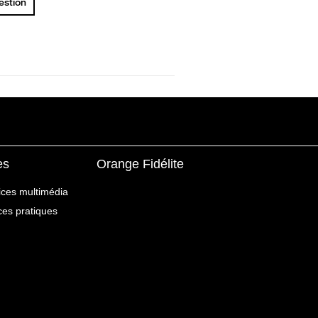
uestion
es
Orange Fidélite
ices multimédia
ices pratiques