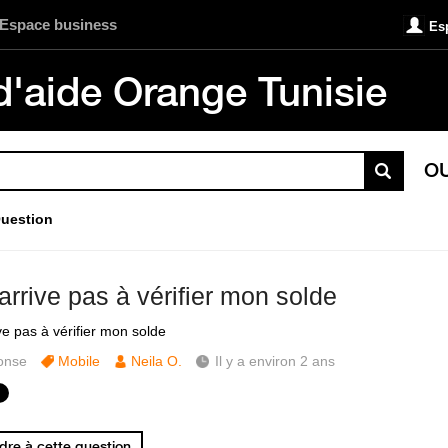
Espace business
Es
d'aide Orange Tunisie
O
uestion
arrive pas à vérifier mon solde
ve pas à vérifier mon solde
onse
Mobile
Neila O.
Il y a environ 2 ans
re à cette question