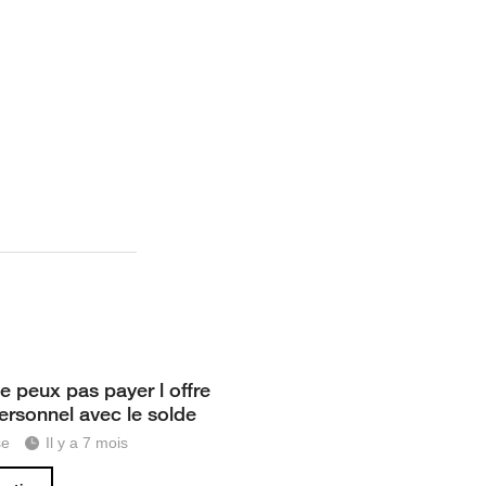
e peux pas payer l offre
personnel avec le solde
se
Il y a 7 mois