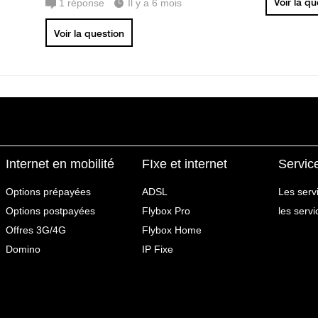
Voir la q
1
réponse
Il y a 6 mois
Voir la question
Internet en mobilité
FIxe et internet
Servic
Options prépayées
ADSL
Les serv
Options postpayées
Flybox Pro
les serv
Offres 3G/4G
Flybox Home
Domino
IP Fixe