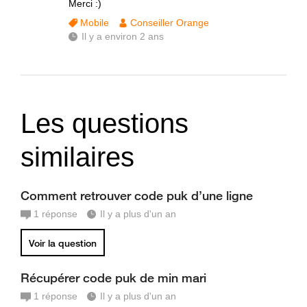
Merci :)
Mobile
Conseiller Orange
Il y a environ 2 ans
Les questions
similaires
Comment retrouver code puk d’une ligne
1
réponse
Il y a plus d'un an
Voir la question
Récupérer code puk de min mari
1
réponse
Il y a plus d'un an