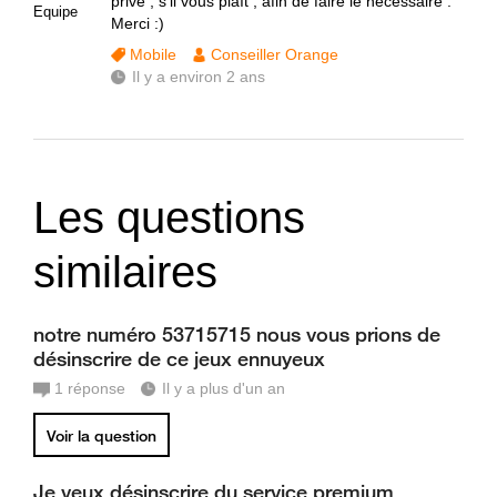
privé , s'il vous plaît , afin de faire le nécessaire .
Equipe
Merci :)
Mobile
Conseiller Orange
Il y a environ 2 ans
Les questions
similaires
notre numéro 53715715 nous vous prions de
désinscrire de ce jeux ennuyeux
1
réponse
Il y a plus d'un an
Voir la question
Je veux désinscrire du service premium