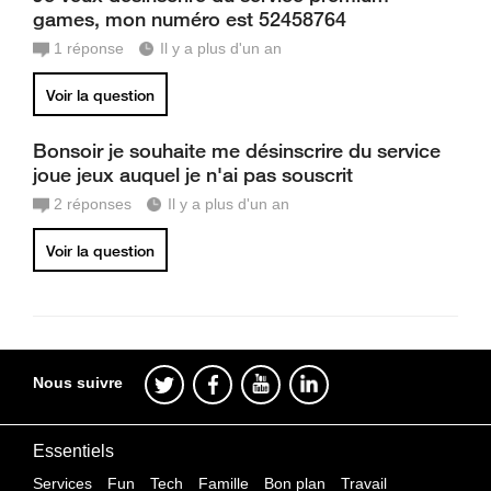
games, mon numéro est 52458764
1
réponse
Il y a plus d'un an
Voir la question
Bonsoir je souhaite me désinscrire du service
joue jeux auquel je n'ai pas souscrit
2
réponses
Il y a plus d'un an
Voir la question
Nous suivre
Essentiels
Services
Fun
Tech
Famille
Bon plan
Travail