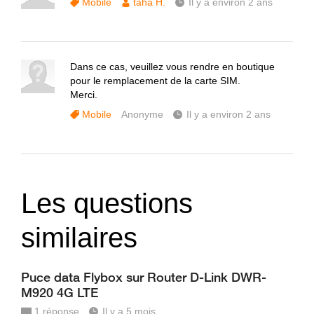
Mobile
taha H.
Il y a environ 2 ans
Dans ce cas, veuillez vous rendre en boutique
pour le remplacement de la carte SIM.
Merci.
Mobile
Anonyme
Il y a environ 2 ans
Les questions
similaires
Puce data Flybox sur Router D-Link DWR-
M920 4G LTE
1
réponse
Il y a 5 mois