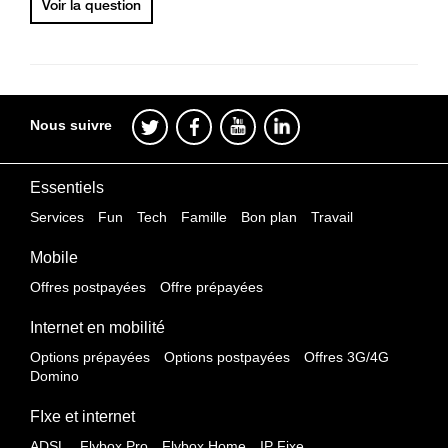
Voir la question
Nous suivre
Essentiels
Services
Fun
Tech
Famille
Bon plan
Travail
Mobile
Offres postpayées
Offre prépayées
Internet en mobilité
Options prépayées
Options postpayées
Offres 3G/4G
Domino
FIxe et internet
ADSL
Flybox Pro
Flybox Home
IP Fixe