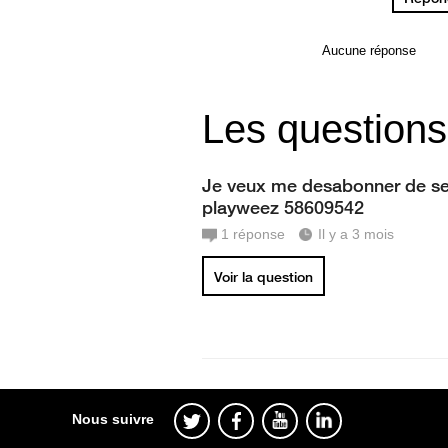
Aucune réponse
Les questions
Je veux me desabonner de se
playweez 58609542
1
réponse
Il y a 3 mois
Voir la question
Nous suivre