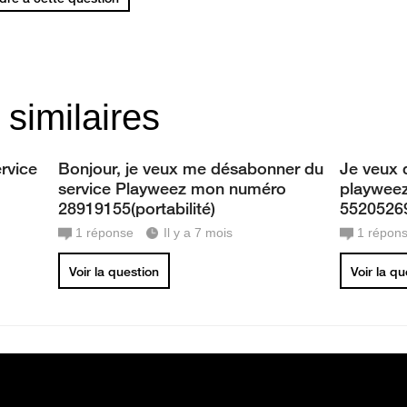
 similaires
rvice
Bonjour, je veux me désabonner du
Je veux 
service Playweez mon numéro
playwee
28919155(portabilité)
5520526
1
réponse
Il y a 7 mois
1
répon
Voir la question
Voir la q