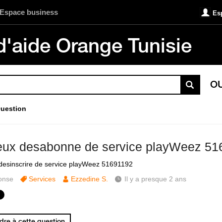
Espace business
Es
d'aide Orange Tunisie
O
uestion
eux desabonne de service playWeez 51
desinscrire de service playWeez 51691192
onse
Services
Ezzedine S.
Il y a presque 2 ans
re à cette question