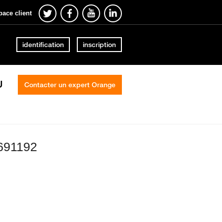
pace client
identification
inscription
U
Contacter un expert Orange
691192