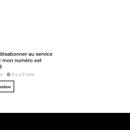
désabonner au service
z mon numéro est
9
se
Il y a 8 mois
uestion