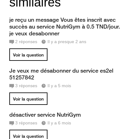
similaires
je reçu un message Vous êtes inscrit avec
succès au service NutriGym à 0.5 TND/jour.
je veux desabonner
2
réponses
Il y a presque 2 ans
Voir la question
Je veux me désabonner du service es2el
51257842
3
réponses
Il y a 5 mois
Voir la question
désactiver service NutriGym
3
réponses
Il y a 6 mois
Voir la question