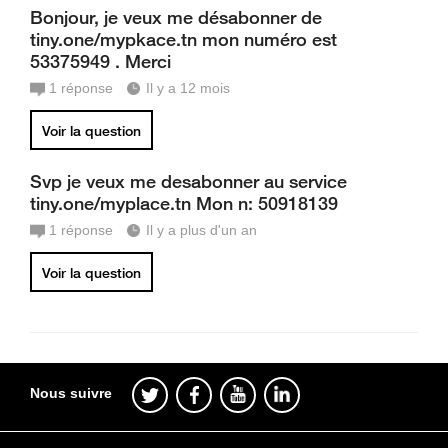
Bonjour, je veux me désabonner de
tiny.one/mypkace.tn mon numéro est
53375949 . Merci
1
réponse
Il y a 12 mois
Voir la question
Svp je veux me desabonner au service
tiny.one/myplace.tn Mon n: 50918139
1
réponse
Il y a plus d'un an
Voir la question
Nous suivre