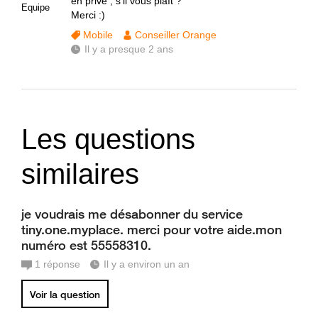
en privé , s'il vous plaît ?
Equipe
Merci :)
Mobile
Conseiller Orange
Il y a presque 2 ans
Les questions
similaires
je voudrais me désabonner du service
tiny.one.myplace. merci pour votre aide.mon
numéro est 55558310.
1
réponse
Il y a environ un an
Voir la question