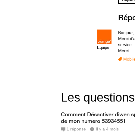
Rép
Bonjour, 
Merci d'
service.
Equipe
Merci.
Mobil
Les questions
Comment Désactiver diwen s
de mon numero 53934551
1
réponse
Il y a 4 mois