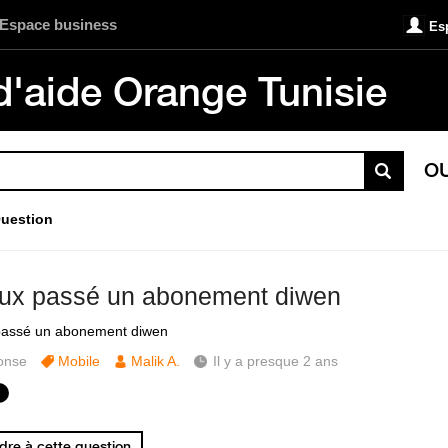
Espace business
Es
d'aide Orange Tunisie
O
uestion
eux passé un abonement diwen
passé un abonement diwen
onse
Mobile
Malik A.
Il y a presque 2 ans
re à cette question