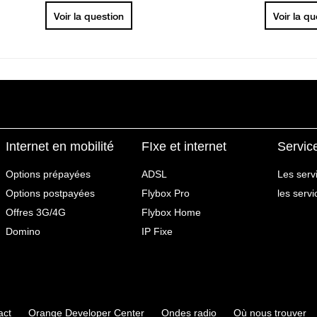
Voir la question
Voir la q
Internet en mobilité
FIxe et internet
Servic
Options prépayées
ADSL
Les serv
Options postpayées
Flybox Pro
les serv
Offres 3G/4G
Flybox Home
Domino
IP Fixe
act
Orange Developer Center
Ondes radio
Où nous trouver