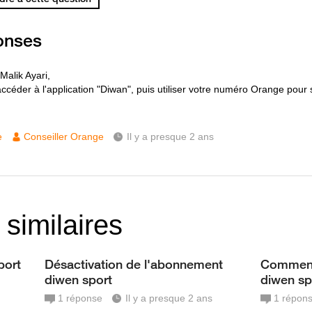
onses
Malik Ayari,
accéder à l'application "Diwan", puis utiliser votre numéro Orange pour 
e
Conseiller Orange
Il y a presque 2 ans
 similaires
port
Désactivation de l'abonnement
Comment 
diwen sport
diwen sp
1
réponse
Il y a presque 2 ans
1
répon