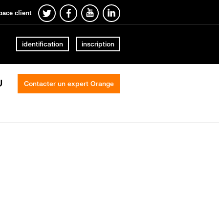
pace client
identification
inscription
U
Contacter un expert Orange