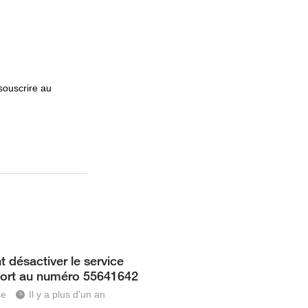
souscrire au
désactiver le service
ort au numéro 55641642
se
Il y a plus d'un an