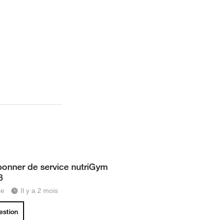
onner de service nutriGym
8
se
Il y a 2 mois
uestion