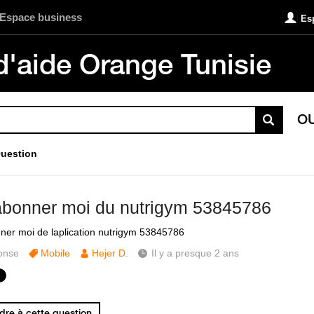
Espace business
Es
d'aide Orange Tunisie
O
uestion
bonner moi du nutrigym 53845786
er moi de laplication nutrigym 53845786
onse
Mobile
Hejer D.
Il y a presque 2 ans
re à cette question