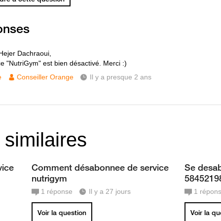
onses
Hejer Dachraoui,
ce "NutriGym" est bien désactivé. Merci :)
e
Conseiller Orange
Il y a presque 2 ans
 similaires
ice
Comment désabonnee de service
Se desab
nutrigym
5845219
1
réponse
Il y a 27 jours
1
répon
Voir la question
Voir la q