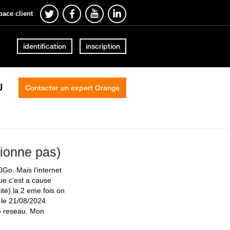
pace client
identification
inscription
U
Contacter un expert Orange
tionne pas)
0Go. Mais l’internet
que c’est a cause
ité) la 2 eme fois on
i le 21/08/2024
e reseau. Mon