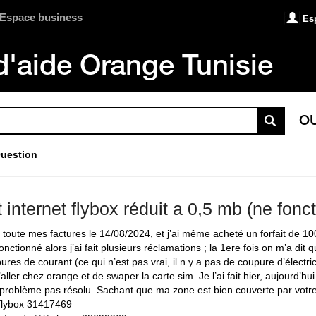
Espace business
Es
d'aide Orange Tunisie
O
uestion
 internet flybox réduit a 0,5 mb (ne fonc
é toute mes factures le 14/08/2024, et j’ai même acheté un forfait de 10
onctionné alors j’ai fait plusieurs réclamations ; la 1ere fois on m’a dit 
res de courant (ce qui n’est pas vrai, il n y a pas de coupure d’électric
’aller chez orange et de swaper la carte sim. Je l’ai fait hier, aujourd’hu
 problème pas résolu. Sachant que ma zone est bien couverte par votr
flybox 31417469