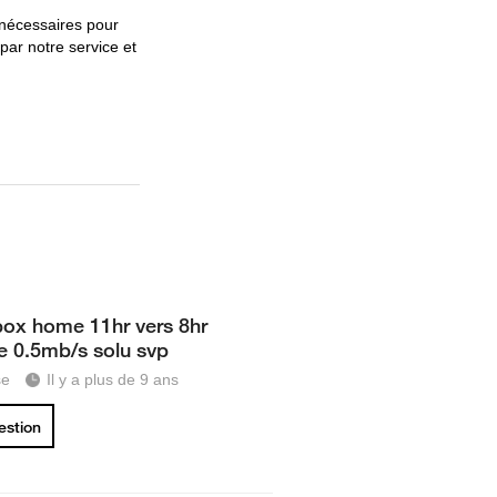
 nécessaires pour
ar notre service et
ybox home 11hr vers 8hr
le 0.5mb/s solu svp
se
Il y a plus de 9 ans
uestion