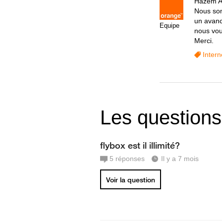
Hazem A
Nous som
un avanc
Equipe
nous vou
Merci.
Intern
Les questions
flybox est il illimité?
5
réponses
Il y a 7 mois
Voir la question