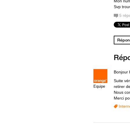
Mon num
Svp trou
5
rép
Répond
Rép
Bonjour 
Suite vér
Equipe
retirer 
Nous com
Merci po
Intern