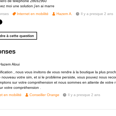
éro de téléphone 28692960
vez moi une solution j’en ai marre
onses
Internet en mobilité
Hazem A.
Il y a presque 2 ans
re à cette question
onses
Hazem Aloui
ification , nous vous invitons de vous rendre à la boutique la plus proc
de nouveau votre sim, et si le problème persiste, vous pouvez nous rec
ptons sur votre compréhension et nous sommes en attente de votre r
ur votre compréhension .
et en mobilité
Conseiller Orange
Il y a presque 2 ans