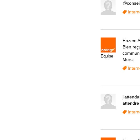
@conseill
Intern
Hazem A
Bien reç
communiq
Equipe
Merci.
Intern
j’attenda
attendre
Intern