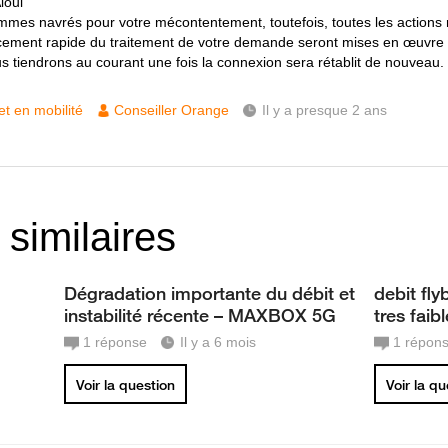
loui
mes navrés pour votre mécontentement, toutefois, toutes les actions
ement rapide du traitement de votre demande seront mises en œuvre p
s tiendrons au courant une fois la connexion sera rétablit de nouveau.
et en mobilité
Conseiller Orange
Il y a presque 2 ans
 similaires
Dégradation importante du débit et
debit fl
instabilité récente – MAXBOX 5G
tres faib
1
réponse
Il y a 6 mois
1
répon
Voir la question
Voir la q