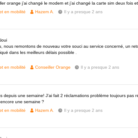
er orange j’ai changé le modem et j’ai changé la carte sim deux fois et 
et en mobilité
Hazem A.
Il y a presque 2 ans
loui
u, nous remontons de nouveau votre souci au service concerné, un ret
ué dans les meilleurs délais possible .
et en mobilité
Conseiller Orange
Il y a presque 2 ans
is depuis une semaine! J’ai fait 2 réclamations problème toujours pas ré
 encore une semaine ?
et en mobilité
Hazem A.
Il y a presque 2 ans