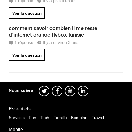
1
réponse
Il y a plus d'un an
Voir la question
comment savoir combien il me reste
d'internet orange flybox tunisie
1
réponse
Il y a environ 3 ans
Voir la question
Nous suivre
Essentiels
Services
Fun
Tech
Famille
Bon plan
Travail
Mobile