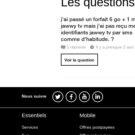
Les questions
j'ai passé un forfait 6 go + 1 
jawwy tv mais j'ai pas reçu m
identifiants jawwy tv par sms
comme d'habitude. ?
1
réponse
Il y a presque 2 ans
Voir la question
Nous suivre
Essentiels
Mobile
Services
Offres postpayées