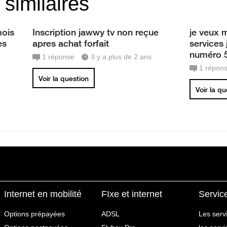
 similaires
mois
Inscription jawwy tv non reçue
je veux 
es
apres achat forfait
services 
numéro 
1
réponse
Il y a plus de 2 ans
1
répon
Voir la question
Voir la q
Internet en mobilité
FIxe et internet
Servic
Options prépayées
ADSL
Les serv