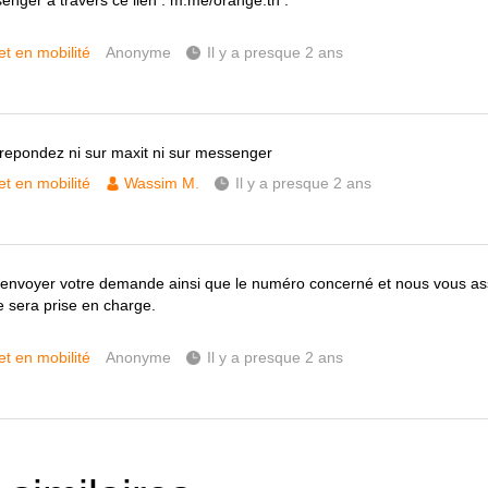
enger à travers ce lien : m.me/orange.tn .
et en mobilité
Anonyme
Il y a presque 2 ans
repondez ni sur maxit ni sur messenger
et en mobilité
Wassim M.
Il y a presque 2 ans
t d’envoyer votre demande ainsi que le numéro concerné et nous vous a
sera prise en charge.
et en mobilité
Anonyme
Il y a presque 2 ans