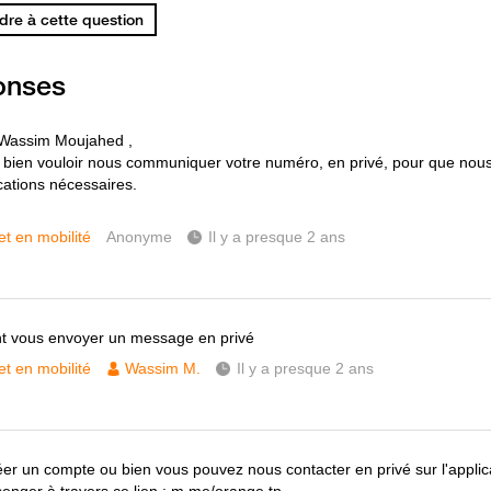
re à cette question
onses
 Wassim Moujahed ,
 bien vouloir nous communiquer votre numéro, en privé, pour que nous
ications nécessaires.
et en mobilité
Anonyme
Il y a presque 2 ans
 vous envoyer un message en privé
et en mobilité
Wassim M.
Il y a presque 2 ans
créer un compte ou bien vous pouvez nous contacter en privé sur l'applic