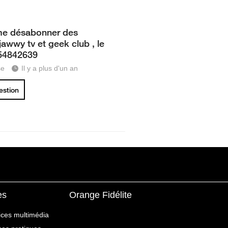
me désabonner des
jawwy tv et geek club , le
54842639
se
Il y a plus d'un an
uestion
es
Orange Fidélite
ices multimédia