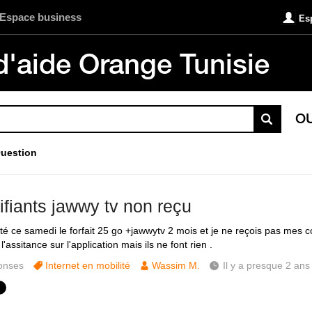
Espace business
Es
d'aide Orange Tunisie
O
uestion
ifiants jawwy tv non reçu
eté ce samedi le forfait 25 go +jawwytv 2 mois et je ne reçois pas mes c
l'assitance sur l'application mais ils ne font rien .
onses
Internet en mobilité
Wassim M.
Il y a presque 2 ans