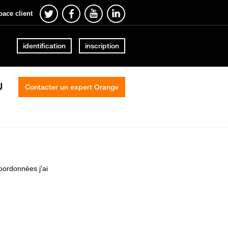
pace client
identification
inscription
U
Contacter un expert Orange
oordonnées j'ai