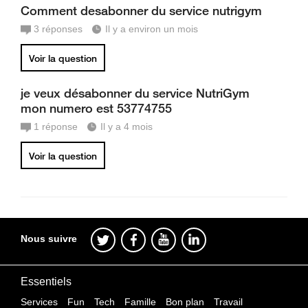
Comment desabonner du service nutrigym
3
réponses
Il y a environ un mois
Voir la question
je veux désabonner du service NutriGym
mon numero est 53774755
1
réponse
Il y a 4 mois
Voir la question
Nous suivre
Essentiels
Services
Fun
Tech
Famille
Bon plan
Travail