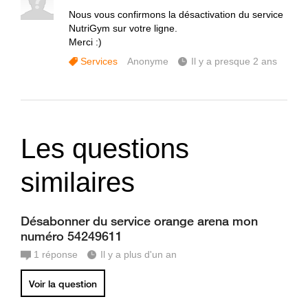
Nous vous confirmons la désactivation du service
NutriGym sur votre ligne.
Merci :)
Services
Anonyme
Il y a presque 2 ans
Les questions
similaires
Désabonner du service orange arena mon
numéro 54249611
1
réponse
Il y a plus d'un an
Voir la question