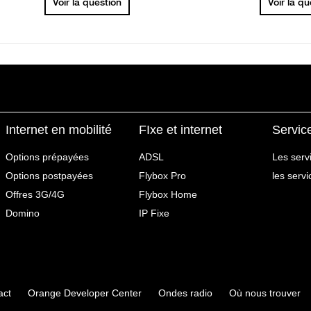
Voir la question
Voir la q
Internet en mobilité
FIxe et internet
Servic
Options prépayées
ADSL
Les serv
Options postpayées
Flybox Pro
les serv
Offres 3G/4G
Flybox Home
Domino
IP Fixe
act
Orange Developer Center
Ondes radio
Où nous trouver