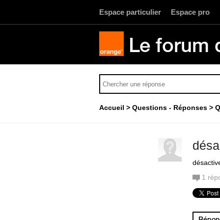
Espace particulier
Espace pro
Le forum 
Accueil
Questions - Réponses
Q
désa
désactiv
1
rép
Répond