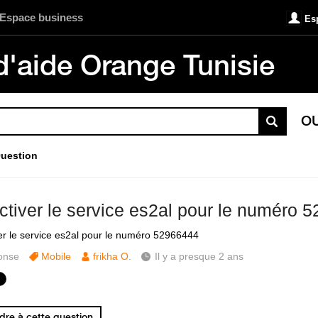
Espace business
Es
d'aide Orange Tunisie
O
uestion
ctiver le service es2al pour le numéro 
er le service es2al pour le numéro 52966444
onse
Mobile
frikha O.
Il y a presque 2 ans
re à cette question