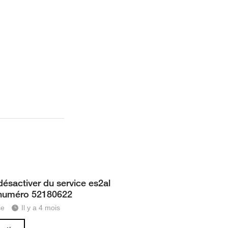
désactiver du service es2al
numéro 52180622
se
Il y a 4 mois