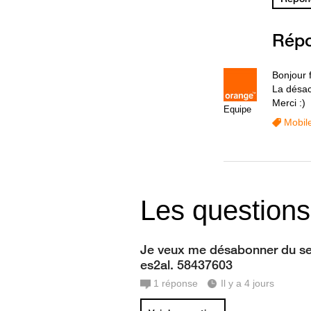
Rép
Bonjour 
La désact
Merci :)
Equipe
Mobil
Les questions
Je veux me désabonner du se
es2al. 58437603
1
réponse
Il y a 4 jours