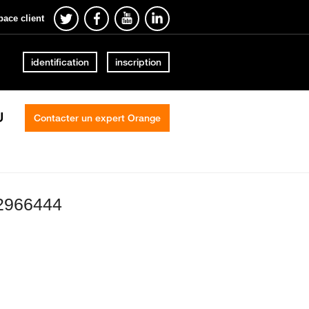
pace client
identification
inscription
U
Contacter un expert Orange
52966444