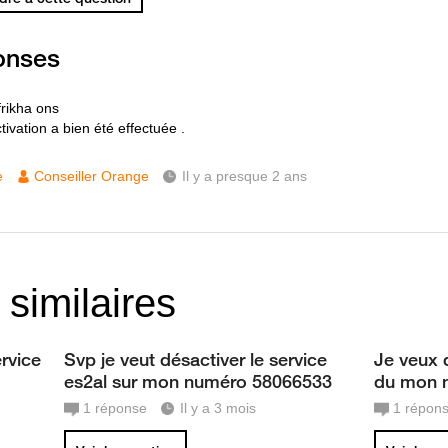
onses
frikha ons
ivation a bien été effectuée .
e
Conseiller Orange
Il y a presque 2 ans
 similaires
rvice
Svp je veut désactiver le service
Je veux 
es2al sur mon numéro 58066533
du mon 
1
réponse
Il y a 3 mois
1
répon