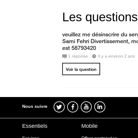
Les questions
veuillez me désinscrire du ser
Sami Fehri Divertissement, m
est 58793420
1
réponse
Il y a environ 2 ans
Voir la question
Nous suivre
Essentiels
Mobile