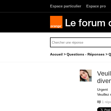
Espace particulier
Espace pro
Le forum 
Accueil
Questions - Réponses
Q
Veui
dive
Urgent
Veuillez
1
rép