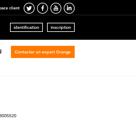
pace client
identification
inscription
U
Contacter un expert Orange
i
 58005520