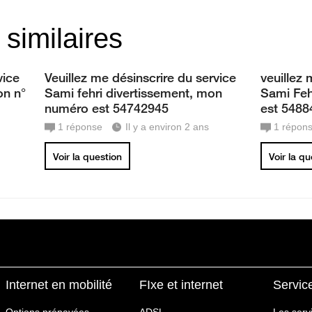
 similaires
vice
Veuillez me désinscrire du service
veuillez 
on n°
Sami fehri divertissement, mon
Sami Feh
numéro est 54742945
est 5488
1
réponse
Il y a environ 2 ans
1
répon
Voir la question
Voir la q
Internet en mobilité
FIxe et internet
Servic