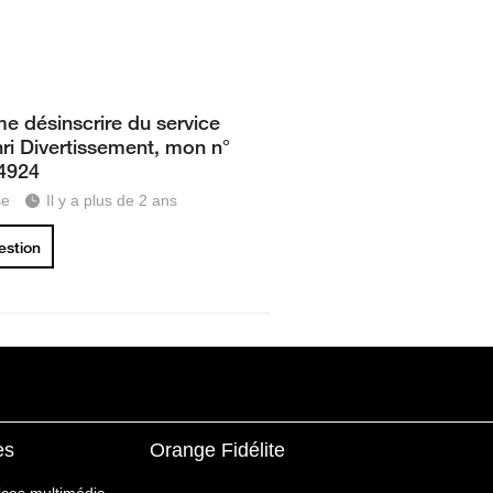
me désinscrire du service
ri Divertissement, mon n°
4924
se
Il y a plus de 2 ans
uestion
es
Orange Fidélite