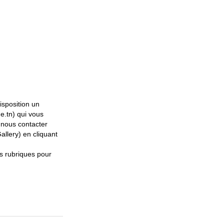
isposition un
e.tn) qui vous
 nous contacter
allery) en cliquant
s rubriques pour