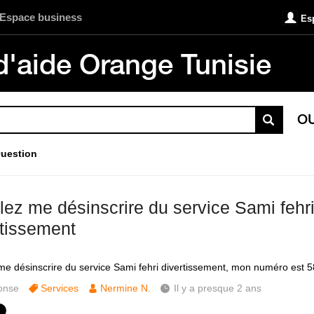
Espace business
Es
d'aide Orange Tunisie
O
uestion
llez me désinscrire du service Sami fehr
rtissement
 me désinscrire du service Sami fehri divertissement, mon numéro est
onse
Services
Nermine N.
Il y a presque 2 ans