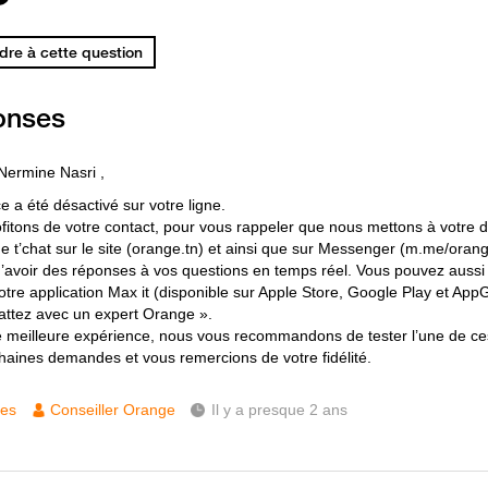
re à cette question
onses
Nermine Nasri ,
e a été désactivé sur votre ligne.
fitons de votre contact, pour vous rappeler que nous mettons à votre d
de t’chat sur le site (orange.tn) et ainsi que sur Messenger (m.me/orang
’avoir des réponses à vos questions en temps réel. Vous pouvez aussi
otre application Max it (disponible sur Apple Store, Google Play et AppG
attez avec un expert Orange ».
 meilleure expérience, nous vous recommandons de tester l’une de ce
haines demandes et vous remercions de votre fidélité.
ces
Conseiller Orange
Il y a presque 2 ans