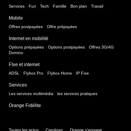
Services
Fun
Tech
Famille
Bon plan
Travail
Mobile
Offres postpayées
Offre prépayées
Internet en mobilité
Options prépayées
Options postpayées
Offres 3G/4G
Domino
FIxe et internet
ADSL
Flybox Pro
Flybox Home
IP Fixe
Services
Les services multimédia
les services pratiques
Orange Fidélite
Toutes les actus
Carrières
Orange s'engage