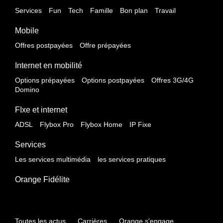
Services
Fun
Tech
Famille
Bon plan
Travail
Mobile
Offres postpayées
Offre prépayées
Internet en mobilité
Options prépayées
Options postpayées
Offres 3G/4G
Domino
FIxe et internet
ADSL
Flybox Pro
Flybox Home
IP Fixe
Services
Les services multimédia
les services pratiques
Orange Fidélite
Toutes les actus
Carrières
Orange s'engage