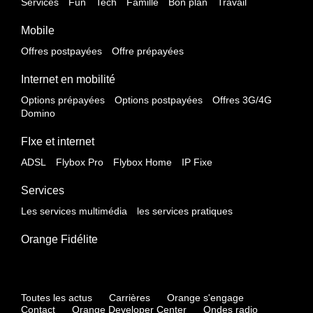
Services
Fun
Tech
Famille
Bon plan
Travail
Mobile
Offres postpayées
Offre prépayées
Internet en mobilité
Options prépayées
Options postpayées
Offres 3G/4G
Domino
FIxe et internet
ADSL
Flybox Pro
Flybox Home
IP Fixe
Services
Les services multimédia
les services pratiques
Orange Fidélite
Toutes les actus
Carrières
Orange s'engage
Contact
Orange Developer Center
Ondes radio