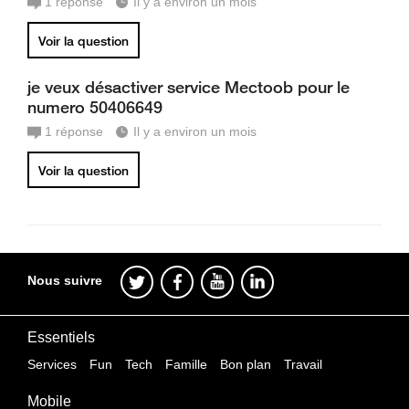
1
réponse
Il y a environ un mois
Voir la question
je veux désactiver service Mectoob pour le
numero 50406649
1
réponse
Il y a environ un mois
Voir la question
Nous suivre
Essentiels
Services
Fun
Tech
Famille
Bon plan
Travail
Mobile