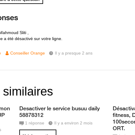
onses
Mahmoud Sliti ,
e a été désactivé sur votre ligne.
e
Conseiller Orange
Il y a presque 2 ans
 similaires
 mon
Desactiver le service busuu daily
Désactiva
UP
58878312
fitness, 
100secon
1
réponse
Il y a environ 2 mois
ORT.
s