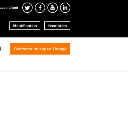
pace client
identification
inscription
U
Contacter un expert Orange