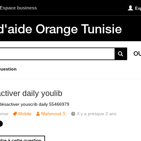
Espace business
Es
d'aide Orange Tunisie
O
uestion
tiver daily youlib
désactiver youscrib daily 55466979
onse
Mobile
Mahmoud S.
Il y a presque 2 ans
re à cette question