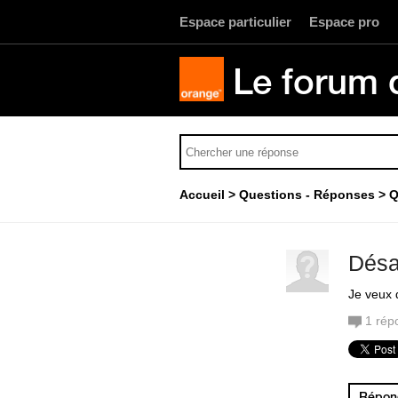
Espace particulier
Espace pro
Le forum 
Accueil
Questions - Réponses
Q
Désac
Je veux 
1
rép
Répond