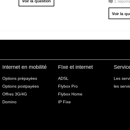
Voir la question
1
répon
Voir la q
Internet en mobilité
FIxe et internet
Servic
Options prépayées
ADSL
Les serv
Options postpayées
Flybox Pro
les serv
Offres 3G/4G
Flybox Home
Domino
IP Fixe