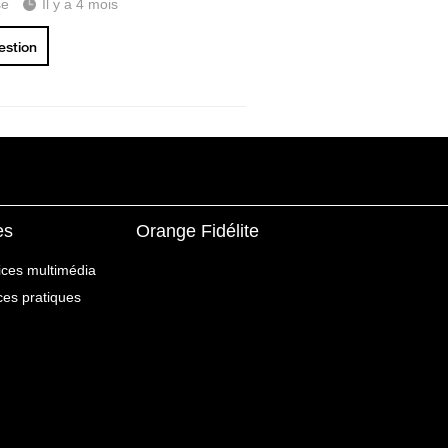
se
Il y a 4 mois
uestion
es
Orange Fidélite
ices multimédia
ices pratiques