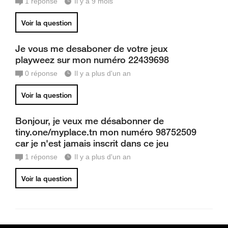
1
réponse
Il y a 9 mois
Voir la question
Je vous me desaboner de votre jeux
playweez sur mon numéro 22439698
0
réponse
Il y a plus d'un an
Voir la question
Bonjour, je veux me désabonner de
tiny.one/myplace.tn mon numéro 98752509
car je n'est jamais inscrit dans ce jeu
1
réponse
Il y a plus d'un an
Voir la question