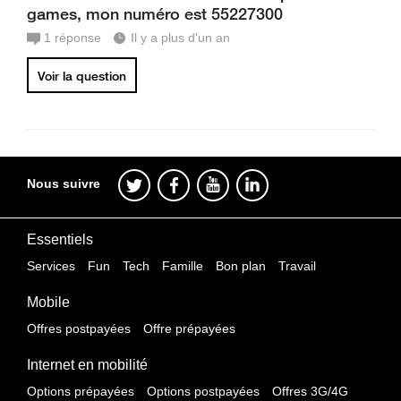
games, mon numéro est 55227300
1
réponse
Il y a plus d'un an
Voir la question
Nous suivre
Essentiels
Services
Fun
Tech
Famille
Bon plan
Travail
Mobile
Offres postpayées
Offre prépayées
Internet en mobilité
Options prépayées
Options postpayées
Offres 3G/4G