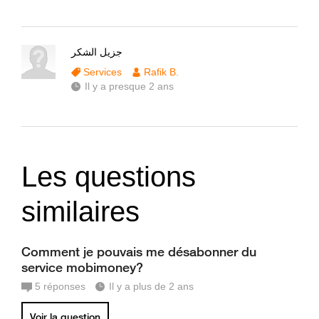
جزيل الشكر
Services
Rafik B.
Il y a presque 2 ans
Les questions
similaires
Comment je pouvais me désabonner du
service mobimoney?
5
réponses
Il y a plus de 2 ans
Voir la question