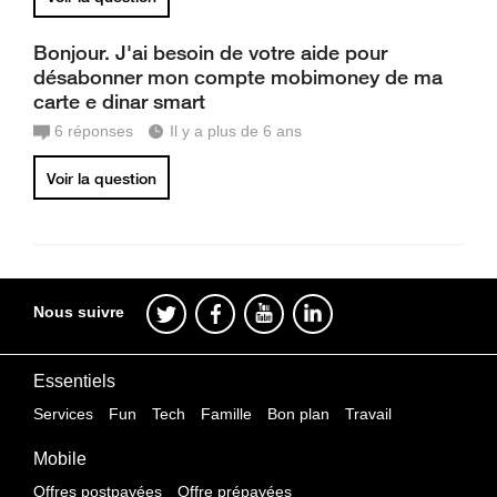
Bonjour. J'ai besoin de votre aide pour
désabonner mon compte mobimoney de ma
carte e dinar smart
6
réponses
Il y a plus de 6 ans
Voir la question
Nous suivre
Essentiels
Services
Fun
Tech
Famille
Bon plan
Travail
Mobile
Offres postpayées
Offre prépayées