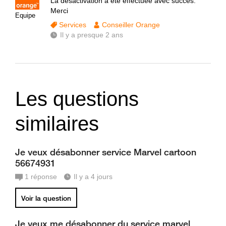
La désactivation a été effectuée avec succès.
Merci
Equipe
Services
Conseiller Orange
Il y a presque 2 ans
Les questions
similaires
Je veux désabonner service Marvel cartoon
56674931
1
réponse
Il y a 4 jours
Voir la question
Je veux me désabonner du service marvel