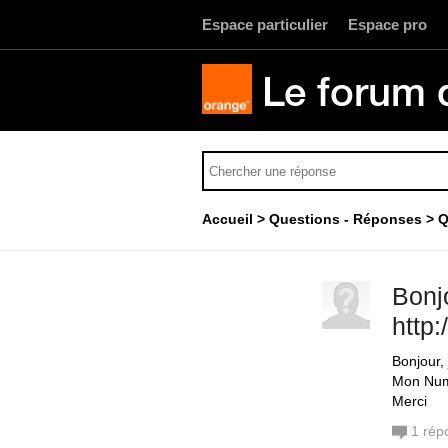
Espace particulier
Espace pro
Le forum 
Accueil
Questions - Réponses
Q
Bonjo
http
Bonjour,
Mon Nu
Merci
1
rép