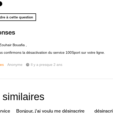
re à cette question
onses
Zouhair Bouafia ,
s confirmons la désactivation du service 100Sport sur votre ligne.
ces
Anonyme
Il y a presque 2 ans
 similaires
ervice
Bonjour, j'ai voulu me désinscrire
désinscri