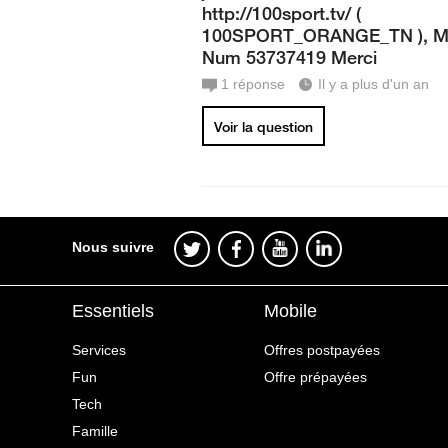
http://100sport.tv/ (
100SPORT_ORANGE_TN ), 
Num 53737419 Merci
1
réponse
Il y a plus d'un an
Voir la question
Nous suivre
Essentiels
Mobile
Services
Offres postpayées
Fun
Offre prépayées
Tech
Famille