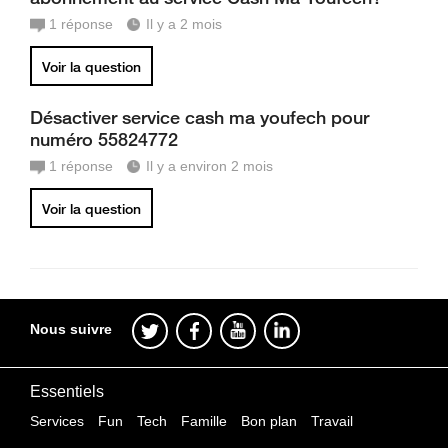
1
réponse
Il y a 2 mois
Voir la question
Désactiver service cash ma youfech pour
numéro 55824772
1
réponse
Il y a environ 2 mois
Voir la question
Nous suivre
Essentiels
Services
Fun
Tech
Famille
Bon plan
Travail