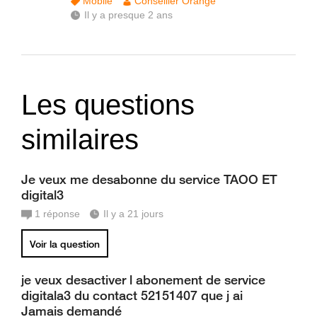
Mobile
Conseiller Orange
Il y a presque 2 ans
Les questions
similaires
Je veux me desabonne du service TAOO ET
digital3
1
réponse
Il y a 21 jours
Voir la question
je veux desactiver l abonement de service
digitala3 du contact 52151407 que j ai
Jamais demandé