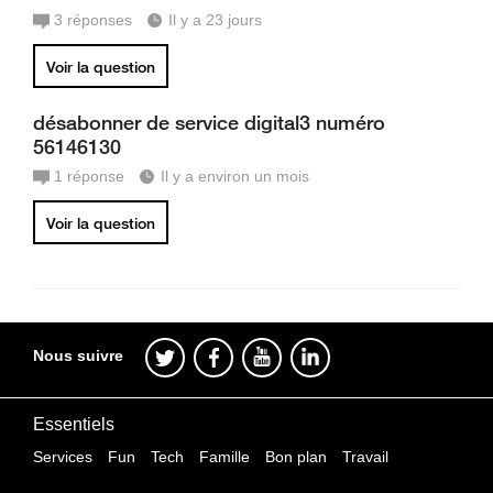
3
réponses
Il y a 23 jours
Voir la question
désabonner de service digital3 numéro
56146130
1
réponse
Il y a environ un mois
Voir la question
Nous suivre
Essentiels
Services
Fun
Tech
Famille
Bon plan
Travail