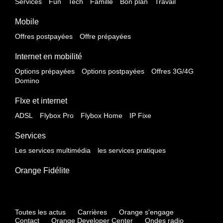
Services
Fun
Tech
Famille
Bon plan
Travail
Mobile
Offres postpayées
Offre prépayées
Internet en mobilité
Options prépayées
Options postpayées
Offres 3G/4G
Domino
FIxe et internet
ADSL
Flybox Pro
Flybox Home
IP Fixe
Services
Les services multimédia
les services pratiques
Orange Fidélite
Toutes les actus
Carrières
Orange s'engage
Contact
Orange Developer Center
Ondes radio